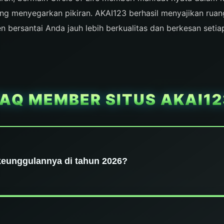
ang menyegarkan pikiran. AKAI123 berhasil menyajikan rua
 bersantai Anda jauh lebih berkualitas dan berkesan setiap
FAQ MEMBER SITUS AKAI12
keunggulannya di tahun 2026?
 hiburan online dan agen AKAI123 4D terkemuka yang tela
6. Keunggulan utama kami terletak pada sistem keamanan ya