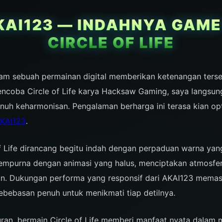
KAI123 — INDAHNYA GAM
CIRCLE OF LIFE
am sebuah permainan digital memberikan ketenangan tersen
mencoba Circle of Life karya Hacksaw Gaming, saya langsun
nuh keharmonisan. Pengalaman berharga ini terasa kian op
KAI123
.
f Life dirancang begitu indah dengan perpaduan warna ya
mpurna dengan animasi yang halus, menciptakan atmosfer r
n. Dukungan performa yang responsif dari AKAI123 memast
bebasan penuh untuk menikmati tiap detilnya.
uran, bermain Circle of Life memberi manfaat nyata dalam 