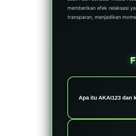
memberikan efek relaksasi y
transparan, menjadikan momen
Apa itu AKAI123 dan 
AKAI123 adalah platform
engine terbaru versi 202