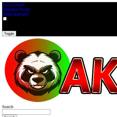
Service Kami
Simulator Projek
Butuh Bantuan?
VAT
EX
INC
Toggle
Search