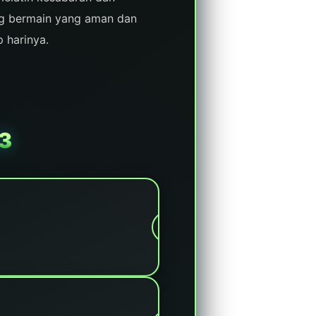
ng bermain yang aman dan
 harinya.
3
h menggunakan server
ng tinggi, transparansi