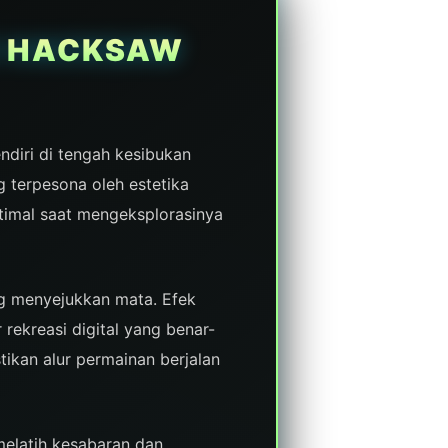
E HACKSAW
diri di tengah kesibukan
g terpesona oleh estetika
timal saat mengeksplorasinya
ng menyejukkan mata. Efek
ekreasi digital yang benar-
ikan alur permainan berjalan
melatih kesabaran dan