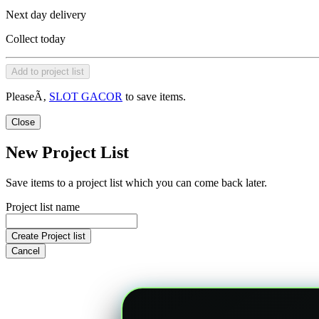
Next day delivery
Collect today
Add to project list
PleaseÃ‚
SLOT GACOR
to save items.
Close
New Project List
Save items to a project list which you can come back later.
Project list name
Create Project list
Cancel