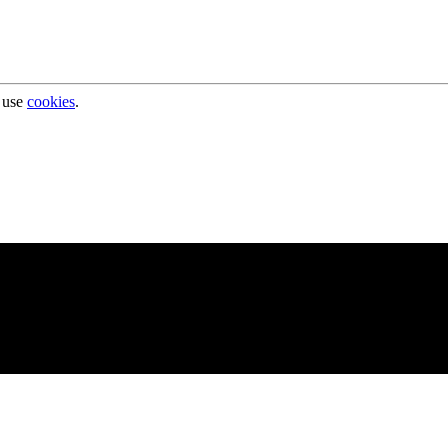
 use
cookies
.